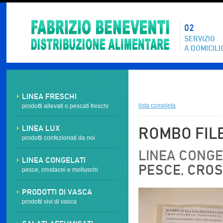
02
SERVIZIO
A DOMICILI
LINEA FRESCHI
lista completa
prodotti allevati o pescati freschi
LINEA LUX
ROMBO FIL
prodotti confezionati da noi
LINEA CONGEL
LINEA CONGELATI
PESCE, CROS
pesce, crostacei e molluschi
PRODOTTI DI VASCA
prodotti vivi di vasca