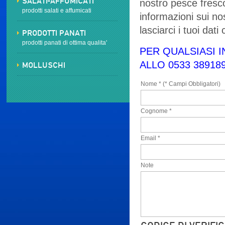
SALATI-AFFUMICATI
nostro pesce fresc
prodotti salati e affumicati
informazioni sui no
lasciarci i tuoi dat
PRODOTTI PANATI
prodotti panati di ottima qualita'
PER QUALSIASI 
ALLO 0533 389189
MOLLUSCHI
Nome * (* Campi Obbligatori)
Cognome *
Email *
Note