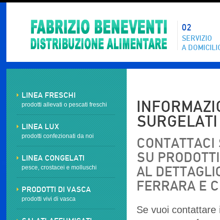
02
SERVIZIO
A DOMICILI
LINEA FRESCHI
INFORMAZIO
prodotti allevati o pescati freschi
SURGELATI
LINEA LUX
prodotti confezionati da noi
CONTATTACI 
SU PRODOTTI 
LINEA CONGELATI
pesce, crostacei e molluschi
AL DETTAGLI
FERRARA E 
PRODOTTI DI VASCA
prodotti vivi di vasca
Se vuoi contattare i