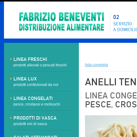
02
SERVIZIO
A DOMICILI
LINEA FRESCHI
lista completa
prodotti allevati o pescati freschi
LINEA LUX
ANELLI TEN
prodotti confezionati da noi
LINEA CONGEL
LINEA CONGELATI
PESCE, CROS
pesce, crostacei e molluschi
PRODOTTI DI VASCA
prodotti vivi di vasca