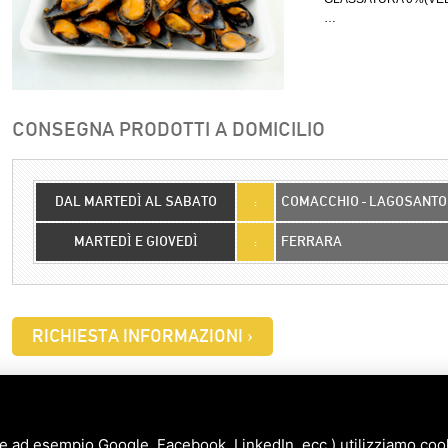
…
CONSEGNA PRODOTTI A DOMICILIO
DAL MARTEDÌ AL SABATO
:
COMACCHIO - LAGOSANTO
MARTEDÌ E GIOVEDÌ
:
FERRARA
RICHIESTA INFORMAZIONI ›
e ad esempio Google, Facebook, LinkedIn, ecc.) utilizziamo cooki