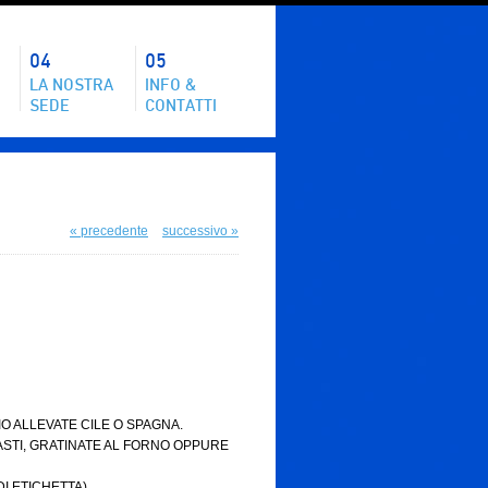
04
05
LA NOSTRA
INFO &
SEDE
CONTATTI
« precedente
successivo »
O ALLEVATE CILE O SPAGNA.
ASTI, GRATINATE AL FORNO OPPURE
I ETICHETTA)