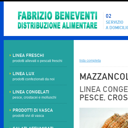
02
SERVIZIO
A DOMICILI
LINEA FRESCHI
lista completa
prodotti allevati o pescati freschi
LINEA LUX
MAZZANCOL
prodotti confezionati da noi
LINEA CONGEL
LINEA CONGELATI
PESCE, CROS
pesce, crostacei e molluschi
PRODOTTI DI VASCA
prodotti vivi di vasca