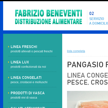
02
SERVIZIO
A DOMICILI
LINEA FRESCHI
lista completa
prodotti allevati o pescati freschi
LINEA LUX
PANGASIO 
prodotti confezionati da noi
LINEA CONGEL
LINEA CONGELATI
PESCE, CROS
pesce, crostacei e molluschi
PRODOTTI DI VASCA
prodotti vivi di vasca