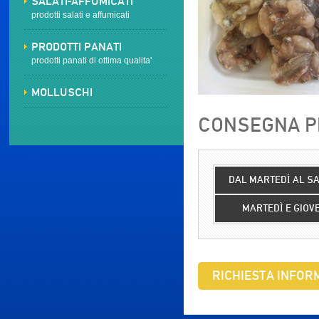
SALATI-AFFUMICATI
prodotti salati e affumicati
PRODOTTI PANATI
prodotti panati di ottima qualita'
MOLLUSCHI
CONSEGNA PR
DAL MARTEDÌ AL S
MARTEDÌ E GIOV
RICHIESTA INFORM