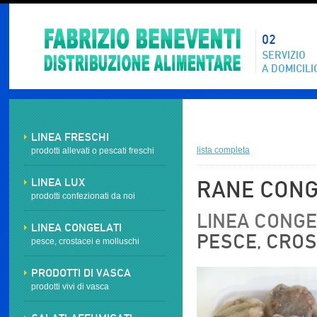
02
SERVIZIO
A DOMICILI
LINEA FRESCHI
lista completa
prodotti allevati o pescati freschi
LINEA LUX
RANE CON
prodotti confezionati da noi
LINEA CONGEL
LINEA CONGELATI
PESCE, CROS
pesce, crostacei e molluschi
PRODOTTI DI VASCA
prodotti vivi di vasca