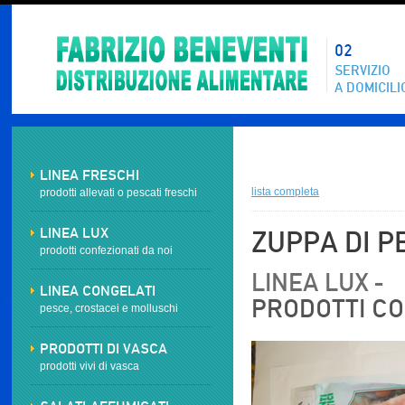
02
SERVIZIO
A DOMICILI
LINEA FRESCHI
lista completa
prodotti allevati o pescati freschi
LINEA LUX
ZUPPA DI P
prodotti confezionati da noi
LINEA LUX -
LINEA CONGELATI
PRODOTTI CO
pesce, crostacei e molluschi
PRODOTTI DI VASCA
prodotti vivi di vasca