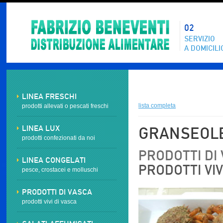
02
SERVIZIO
A DOMICILI
LINEA FRESCHI
lista completa
prodotti allevati o pescati freschi
LINEA LUX
GRANSEOLE
prodotti confezionati da noi
PRODOTTI DI 
LINEA CONGELATI
PRODOTTI VIV
pesce, crostacei e molluschi
PRODOTTI DI VASCA
prodotti vivi di vasca