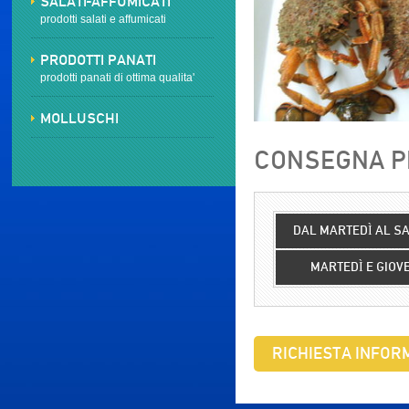
SALATI-AFFUMICATI
prodotti salati e affumicati
PRODOTTI PANATI
prodotti panati di ottima qualita'
MOLLUSCHI
CONSEGNA PR
DAL MARTEDÌ AL S
MARTEDÌ E GIOV
RICHIESTA INFORM